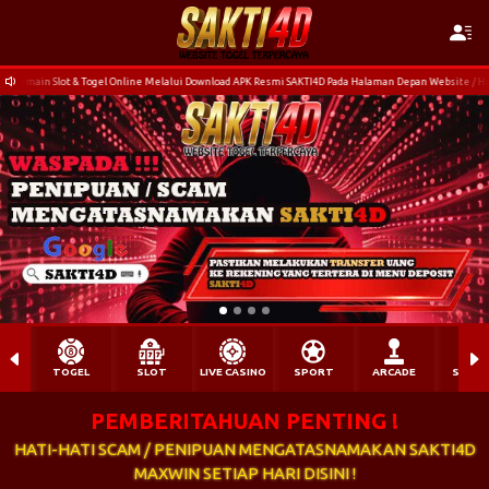
t & Togel Online Melalui Download APK Resmi SAKTI4D Pada Halaman Depan Website / Hubungi Custo
TOGEL
SLOT
LIVE CASINO
SPORT
ARCADE
SABU
PEMBERITAHUAN PENTING !
HATI-HATI SCAM / PENIPUAN MENGATASNAMAKAN SAKTI4D
MAXWIN SETIAP HARI DISINI !