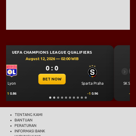
UEFA CHAMPIONS LEAGUE QUALIFIERS
August 12, 2026 — 01:30 WIB
0 : 0
Previous
Next
BET NOW
SK Sturm Graz
Fenerbahce
-0.5
0.95
0.5
0.87
TENTANG KAMI
BANTUAN
PERATURAN
INFORMASI BANK