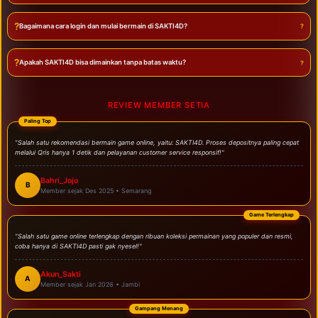
?
Bagaimana cara login dan mulai bermain di SAKTI4D?
?
Apakah SAKTI4D bisa dimainkan tanpa batas waktu?
REVIEW MEMBER SETIA
Paling Top
"Salah satu rekomendasi bermain game online, yaitu: SAKTI4D. Proses depositnya paling cepat
melalui Qris hanya 1 detik dan pelayanan customer service responsif!"
Bahri_Jojo
B
Member sejak Des 2025 • Semarang
Game Terlengkap
"Salah satu game online terlengkap dengan ribuan koleksi permainan yang populer dan resmi,
coba hanya di SAKTI4D pasti gak nyesel!"
Akun_Sakti
A
Member sejak Jan 2026 • Jambi
Gampang Menang