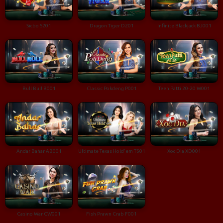
Sicbo S201
Dragon Tiger D201
Infinite Blackjack BJ001
Bull Bull B001
Classic Pokdeng P001
Teen Patti 20-20 W001
Andar Bahar AB001
Ultimate Texas Hold'em T501
Xoc Dia XD001
Casino War CW001
Fish Prawn Crab F001