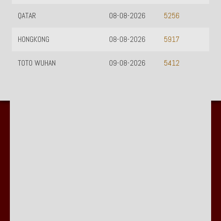
QATAR
08-08-2026
5256
HONGKONG
08-08-2026
5917
TOTO WUHAN
09-08-2026
5412