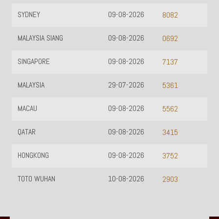
SYDNEY
09-08-2026
8082
MALAYSIA SIANG
09-08-2026
0692
SINGAPORE
09-08-2026
7137
MALAYSIA
29-07-2026
5361
MACAU
09-08-2026
5562
QATAR
09-08-2026
3415
HONGKONG
09-08-2026
3752
TOTO WUHAN
10-08-2026
2903