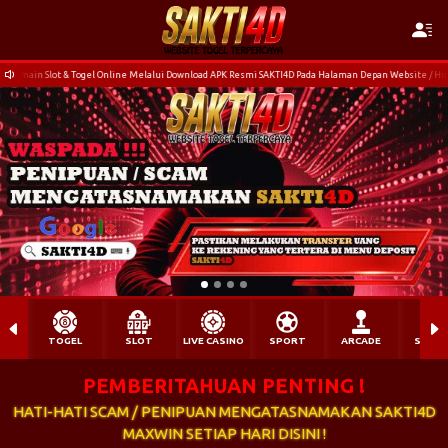
n Slot & Togel Online Melalui Download APK Resmi SAKTI4D Pada Halaman Depan Website / Hubungi 
TOGEL
SLOT
LIVE CASINO
SPORT
ARCADE
SABU
PEMBERITAHUAN PENTING !
HATI-HATI SCAM / PENIPUAN MENGATASNAMAKAN SAKTI4D
MAXWIN SETIAP HARI DISINI !