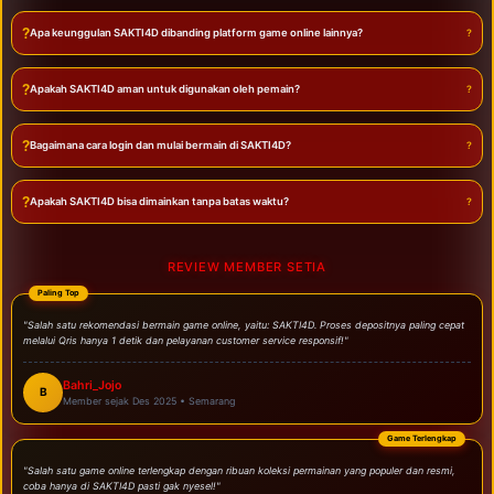
?
Apa keunggulan SAKTI4D dibanding platform game online lainnya?
?
Apakah SAKTI4D aman untuk digunakan oleh pemain?
?
Bagaimana cara login dan mulai bermain di SAKTI4D?
?
Apakah SAKTI4D bisa dimainkan tanpa batas waktu?
REVIEW MEMBER SETIA
Paling Top
"Salah satu rekomendasi bermain game online, yaitu: SAKTI4D. Proses depositnya paling cepat
melalui Qris hanya 1 detik dan pelayanan customer service responsif!"
Bahri_Jojo
B
Member sejak Des 2025 • Semarang
Game Terlengkap
"Salah satu game online terlengkap dengan ribuan koleksi permainan yang populer dan resmi,
coba hanya di SAKTI4D pasti gak nyesel!"