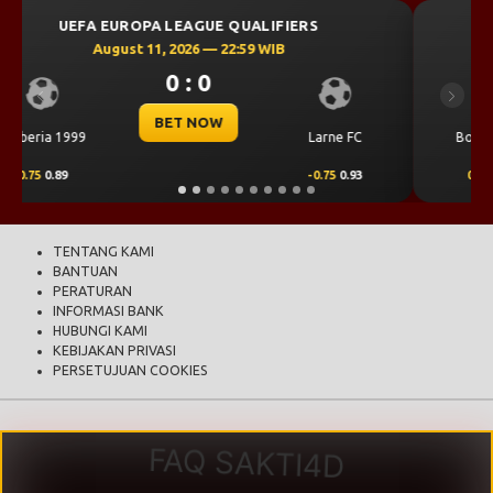
UEFA CHAMPIONS LEAGUE QUALIFIERS
August 11, 2026 — 22:59 WIB
0 : 0
Previous
Next
BET NOW
Bodo Glimt
Union Saint-Gilloise
0.75
0.77
-0.75
-0.95
TENTANG KAMI
BANTUAN
PERATURAN
INFORMASI BANK
HUBUNGI KAMI
KEBIJAKAN PRIVASI
PERSETUJUAN COOKIES
FAQ SAKTI4D