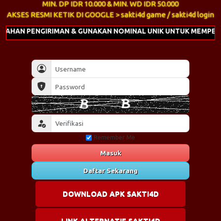
MIN. DP IDR 10.000 & MIN. WD IDR 50.000
AKSES RESMI KETIK DI GOOGLE > sakti4d game / sakti4d login
AHAN PENGIRIMAN & GUNAKAN NOMINAL UNIK UNTUK MEMPERCEP
Remember Me
Masuk
Daftar Sekarang
DOWNLOAD APK SAKTI4D
LINK ALTERNATIF SAKTI4D