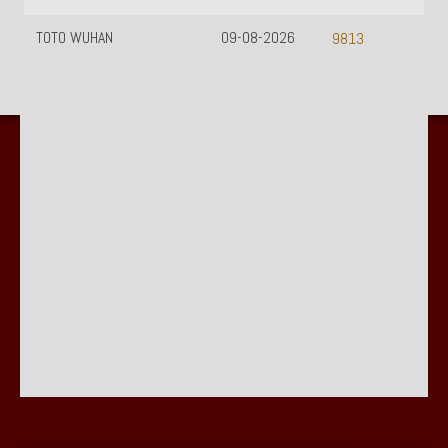
TOTO WUHAN
09-08-2026
9813