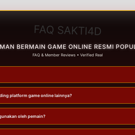
FAQ SAKTI4D
AMAN BERMAIN GAME ONLINE RESMI POPU
FAQ & Member Reviews • Verified Real
ing platform game online lainnya?
gunakan oleh pemain?