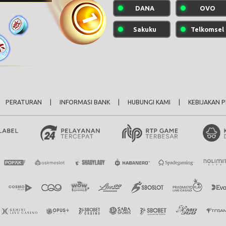
DANA
OVO
Sakuku
Telkomsel
PERATURAN
|
INFORMASI BANK
|
HUBUNGI KAMI
|
KEBIJAKAN P