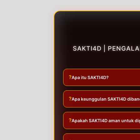
SAKTI4D | PENGAL
?
Apa itu SAKTI4D?
?
Apa keunggulan SAKTI4D diband
?
Apakah SAKTI4D aman untuk di