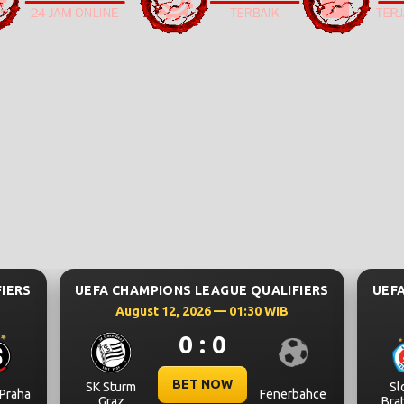
IERS
E-FOOTBALL F24 INTERNATIONAL
E-
FRIENDLY
August 7, 2026 — 22:30 WIB
1 : 1
Saint-
oise
BET NOW