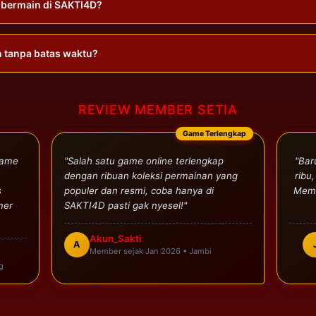
 bermain di SAKTI4D?
 tanpa batas waktu?
REVIEW MEMBER SETIA
Game Terlengkap
game
"Salah satu game online terlengkap
"Bar
dengan ribuan koleksi permainan yang
ribu
s
populer dan resmi, coba hanya di
Mema
mer
SAKTI4D pasti gak nyesel!"
Akun_Sakti
A
Member sejak Jan 2026 • Jambi
g